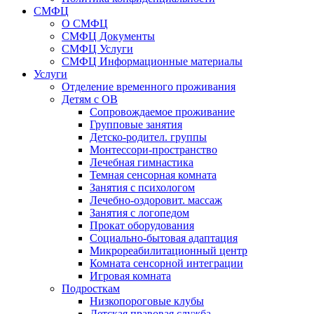
СМФЦ
О СМФЦ
СМФЦ Документы
СМФЦ Услуги
СМФЦ Информационные материалы
Услуги
Отделение временного проживания
Детям с ОВ
Сопровождаемое проживание
Групповые занятия
Детско-родител. группы
Монтессори-пространство
Лечебная гимнастика
Темная сенсорная комната
Занятия с психологом
Лечебно-оздоровит. массаж
Занятия с логопедом
Прокат оборудования
Социально-бытовая адаптация
Микрореабилитационный центр
Комната сенсорной интеграции
Игровая комната
Подросткам
Низкопороговые клубы
Детская правовая служба