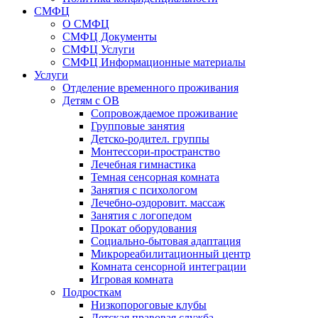
СМФЦ
О СМФЦ
СМФЦ Документы
СМФЦ Услуги
СМФЦ Информационные материалы
Услуги
Отделение временного проживания
Детям с ОВ
Сопровождаемое проживание
Групповые занятия
Детско-родител. группы
Монтессори-пространство
Лечебная гимнастика
Темная сенсорная комната
Занятия с психологом
Лечебно-оздоровит. массаж
Занятия с логопедом
Прокат оборудования
Социально-бытовая адаптация
Микрореабилитационный центр
Комната сенсорной интеграции
Игровая комната
Подросткам
Низкопороговые клубы
Детская правовая служба