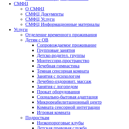
СМФЦ
О СМФЦ
СМФЦ Документы
СМФЦ Услуги
СМФЦ Информационные материалы
Услуги
Отделение временного проживания
Детям с ОВ
Сопровождаемое проживание
Групповые занятия
Детско-родител. группы
Монтессори-пространство
Лечебная гимнастика
Темная сенсорная комната
Занятия с психологом
Лечебно-оздоровит. массаж
Занятия с логопедом
Прокат оборудования
Социально-бытовая адаптация
Микрореабилитационный центр
Комната сенсорной интеграции
Игровая комната
Подросткам
Низкопороговые клубы
Детская правовая служба